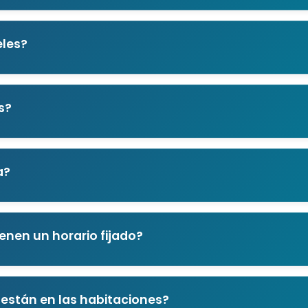
eles?
s?
a?
ienen un horario fijado?
 están en las habitaciones?