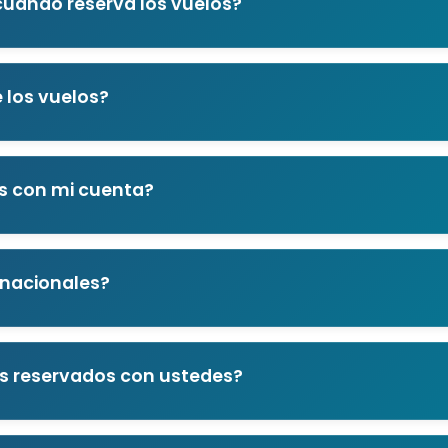
uando reserva los vuelos?
e los vuelos?
os con mi cuenta?
rnacionales?
s reservados con ustedes?