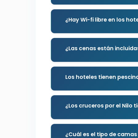
¿Hay Wi-fi libre en los hot
¿Las cenas están incluida
Los hoteles tienen pescin
¿Los cruceros por el Nilo t
¿Cuál es el tipo de camas