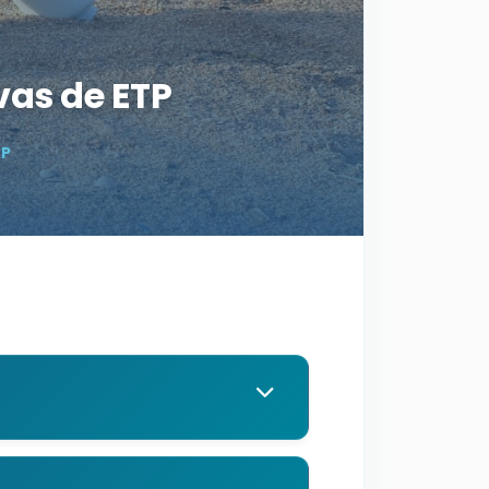
vas de ETP
TP