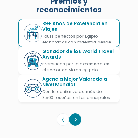
Premios y
cuna de civilización donde se
reconocimientos
encuentran muchas ciudades que llenan
39+ Años de Excelencia en
de destinos turísticos varias; faraónicos,
Viajes
islámicos, coptos como
El Cairo
,
Luxor,
Tours perfectos por Egipto
Asuán
y
Alejandría.
A continuación,
elaborados con maestría desde
1987.
puedes ver las categorías de los
Ganador de los World Travel
Awards
destinos que contienen las
principales
Premiados por la excelencia en
atracciones de Egipto
.
el sector de viajes egipcio.
Agencia Mejor Valorada a
Nivel Mundial
Con la confianza de más de
8,500 reseñas en las principales
plataformas de viajes.