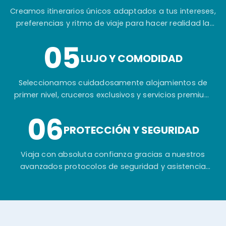
Creamos itinerarios únicos adaptados a tus intereses,
preferencias y ritmo de viaje para hacer realidad la
experiencia que siempre has imaginado.
05
LUJO Y COMODIDAD
Seleccionamos cuidadosamente alojamientos de
primer nivel, cruceros exclusivos y servicios premium
para garantizar tu máximo confort durante todo el
06
viaje.
PROTECCIÓN Y SEGURIDAD
Viaja con absoluta confianza gracias a nuestros
avanzados protocolos de seguridad y asistencia
permanente antes, durante y después de tu aventura
en Egipto.