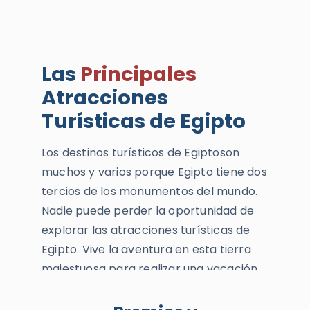
Las
Principales
Atracciones
Turísticas de Egipto
Los destinos turísticos de Egiptoson
muchos y varios porque Egipto tiene dos
tercios de los monumentos del mundo.
Nadie puede perder la oportunidad de
explorar las atracciones turísticas de
Egipto. Vive la aventura en esta tierra
majestuosa para realizar una vacación
de ensueño en la tierra de los faraones y
descubrir las maravillas y misterios de la