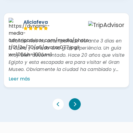
Aliciafeva
"Michael nos ha acompañado durante 3 dias en
"Ex
El Cairo y ha sido una gran experiència. Un guía
est
muy bien documentado. Hace 20 años que visite
cum
Egipto y esta escapada era para visitar el Gran
rec
Museo. Obviamente la ciudad ha cambiado y
perm
todas sus explicaciones, amababilidad y
des
Leer más
Lee
educación han sumado a nuestro conocimiento
ate
de esta increíble cultura."
muy
ayu
expe
ino