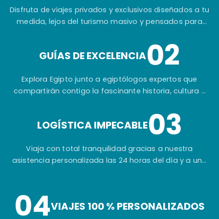
Disfruta de viajes privados y exclusivos diseñados a tu
medida, lejos del turismo masivo y pensados para
ofrecerte una experiencia auténtica e inolvidable.
02
GUÍAS DE EXCELENCIA
Explora Egipto junto a egiptólogos expertos que
compartirán contigo la fascinante historia, cultura y
secretos de una de las civilizaciones más
03
extraordinarias del mundo.
LOGÍSTICA IMPECABLE
Viaja con total tranquilidad gracias a nuestra
asistencia personalizada las 24 horas del día y a una
planificación cuidada hasta el más mínimo detalle.
04
VIAJES 100 % PERSONALIZADOS