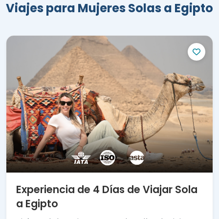
Viajes para Mujeres Solas a Egipto
Algunos
de
nuestros
paquetes de viajar sola a
Egipto:
Viaje Sola de 4 días en El Cairo y
Alejandría
con precio a partor de
660 euros.
Viaje de 5 días en El Cairo, Luxor y
Abu Simbel
con precio a partir de
1125 euros.
Viaje de 8 días Mujer sola en El Cairo
y Crucero por el Nilo
con precios a
partir de 1600 euros.
Viaje Sola a El Cairo, Luxor
Hurgada en una semana
con
Experiencia de 4 Días de Viajar Sola
precio a partir de 1125 euros.
Paquete de viajar sola a Egipto de
a Egipto
14 días
con precio a partir de 2460