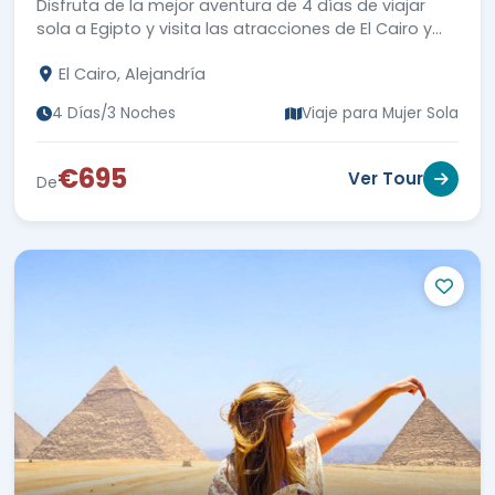
Disfruta de la mejor aventura de 4 días de viajar
euros.
sola a Egipto y visita las atracciones de El Cairo y
Alejandría con una guía privada.
El Cairo, Alejandría
4 Días/3 Noches
Viaje para Mujer Sola
€695
Ver Tour
De