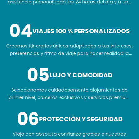
asistencia personalizada las 24 horas del día y a una
planificación cuidada hasta el más mínimo detalle.
04
VIAJES 100 % PERSONALIZADOS
Creamos itinerarios únicos adaptados a tus intereses,
preferencias y ritmo de viaje para hacer realidad la
experiencia que siempre has imaginado.
05
LUJO Y COMODIDAD
Seleccionamos cuidadosamente alojamientos de
primer nivel, cruceros exclusivos y servicios premium
para garantizar tu máximo confort durante todo el
06
viaje.
PROTECCIÓN Y SEGURIDAD
Viaja con absoluta confianza gracias a nuestros