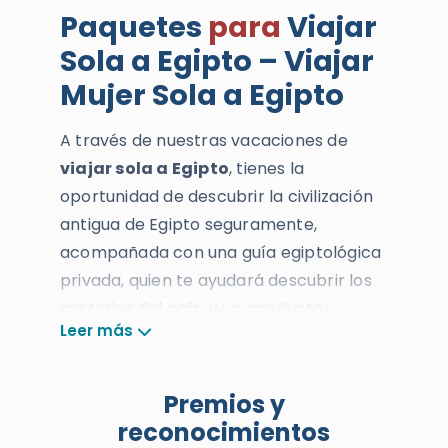
Paquetes
para
Viajar
Sola a Egipto – Viajar
Mujer Sola a Egipto
A través de nuestras vacaciones de
viajar sola a Egipto
, tienes la
oportunidad de descubrir la civilización
antigua de Egipto seguramente,
acompañada con una guía egiptológica
privada, quien te ayudará descubrir los
misterios del país, y un conductor
Leer más
privado, quien te llevará a los sitios más
importantes en esta tierra faraónica.
Premios y
Con nuestros paquetes de
viajar
mujer
reconocimientos
sola
a Egipto
, tiene la oportunidad de