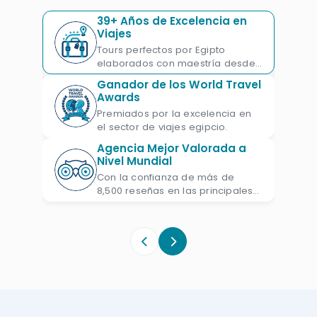
hacer los mejores recuerdos en destinos
39+ Años de Excelencia en
varias en
El Cairo
,
Luxor
,
Asuán
,
Viajes
Alejandría
Tours perfectos por Egipto
y
Hurgada
, explorando sus
elaborados con maestría desde
tesoros como las Grandes Pirámides de
1987.
Ganador de los World Travel
Guiza, la joya de la arquitectura islámica,
Awards
la Ciudadela de Saladino, la Ciudadela de
Premiados por la excelencia en
el sector de viajes egipcio.
Egipto, Templos más grandes en el
Agencia Mejor Valorada a
mundo, el Templo de Karnak, el Templo
Nivel Mundial
de Abu Simbel, el Templo de Edfu, el
Con la confianza de más de
Templo de Filae y más. Disfrutarás del
8,500 reseñas en las principales
plataformas de viajes.
mejor servicio y alojamiento con los
mejores precios, a partir de 625 euros.
No pierda esta aventura rara y única de
viajar sola a Egipto
. Revise los
itinerarios y reserve ahora la vacación
más adecuada a ti.