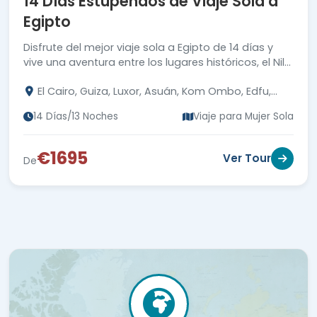
14 Días Estupendos de Viaje Sola a
Egipto
Disfrute del mejor viaje sola a Egipto de 14 días y
vive una aventura entre los lugares históricos, el Nilo
y las playas del Mar Rojo.
El Cairo, Guiza, Luxor, Asuán, Kom Ombo, Edfu,
Hurgada
14 Días/13 Noches
Viaje para Mujer Sola
€1695
Ver Tour
De