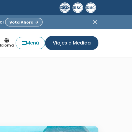
a!
Vota Ahora
Menú
Viajes a Medida
Idioma