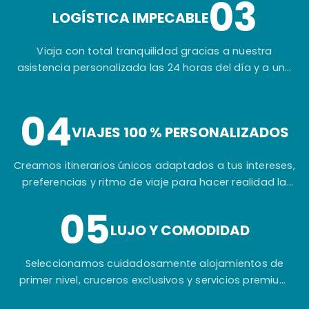
03
extraordinarias del mundo.
LOGÍSTICA IMPECABLE
Viaja con total tranquilidad gracias a nuestra
asistencia personalizada las 24 horas del día y a una
planificación cuidada hasta el más mínimo detalle.
04
VIAJES 100 % PERSONALIZADOS
Creamos itinerarios únicos adaptados a tus intereses,
preferencias y ritmo de viaje para hacer realidad la
experiencia que siempre has imaginado.
05
LUJO Y COMODIDAD
Seleccionamos cuidadosamente alojamientos de
primer nivel, cruceros exclusivos y servicios premium
para garantizar tu máximo confort durante todo el