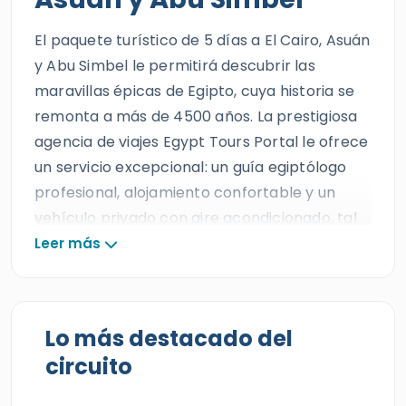
El paquete turístico de 5 días a El Cairo, Asuán
y Abu Simbel le permitirá descubrir las
maravillas épicas de Egipto, cuya historia se
remonta a más de 4500 años. La prestigiosa
agencia de viajes Egypt Tours Portal le ofrece
un servicio excepcional: un guía egiptólogo
profesional, alojamiento confortable y un
vehículo privado con aire acondicionado, tal
como se espera de la mejor agencia de viajes
Leer más
en Egipto.
Todos nuestros estimados huéspedes podrán
presenciar la belleza, el asombro y el misterio
Lo más destacado del
de Egipto. Más allá de las puertas de
El Cairo
,
circuito
se extiende un conjunto de estructuras y