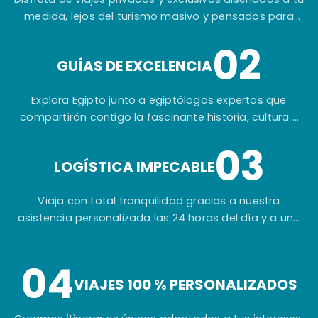
medida, lejos del turismo masivo y pensados para
ofrecerte una experiencia auténtica e inolvidable.
02
GUÍAS DE EXCELENCIA
Explora Egipto junto a egiptólogos expertos que
compartirán contigo la fascinante historia, cultura y
secretos de una de las civilizaciones más
03
extraordinarias del mundo.
LOGÍSTICA IMPECABLE
Viaja con total tranquilidad gracias a nuestra
asistencia personalizada las 24 horas del día y a una
planificación cuidada hasta el más mínimo detalle.
04
VIAJES 100 % PERSONALIZADOS