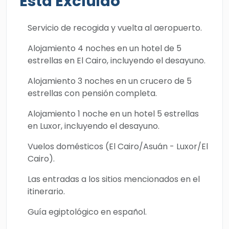
Está Excluido
recorriendo el mágico Egipto entre
Luxor
y
Asuán
para admirar fascinantes templos y
Servicio de recogida y vuelta al aeropuerto.
tumbas del antiguo Egipto, como el
Templo
Alojamiento 4 noches en un hotel de 5
de Karnak
, el
Valle de los Reyes
, el templo
estrellas en El Cairo, incluyendo el desayuno.
de Kom Ombo, el templo de Philae, el templo
Alojamiento 3 noches en un crucero de 5
de Edfu y otros monumentos históricos.
estrellas con pensión completa.
Reserva ahora y descubre el verdadero
significado de la palabra aventura.
Alojamiento 1 noche en un hotel 5 estrellas
en Luxor, incluyendo el desayuno.
Vuelos domésticos (El Cairo/Asuán - Luxor/El
Cairo).
Las entradas a los sitios mencionados en el
itinerario.
Guía egiptológico en español.