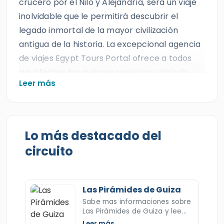
crucero por el Nilo y Alejandría, será un viaje
inolvidable que le permitirá descubrir el
legado inmortal de la mayor civilización
antigua de la historia. La excepcional agencia
de viajes Egypt Tours Portal ofrece a todos
sus clientes los mejores servicios: vehículo
Leer más
privado con aire acondicionado, alojamiento
confortable, un crucero por el Nilo
totalmente equipado y un guía egiptólogo
experto, como es de esperar de una de las
Lo más destacado del
mejores agencias de viajes de Egipto. Todos
circuito
nuestros clientes disfrutarán de las
vacaciones que se merecen y descubrirán
algunos de los destinos más impresionantes
Las Pirámides de Guiza
de Egipto.
Sabe mas informaciones sobre
Las Pirámides de Guiza y lee
Durante este viaje económico de 9 días a
sobre una de las siete
Leer más