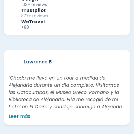
103+ reviews
Trustpilot
877+ reviews
WeTravel
+80
Lawrence B
"Ghada me llevó en un tour a medida de
Alejandría durante un día completo. Visitamos
las Catacumbas, el Museo Greco-Romano y la
Biblioteca de Alejandría. Ella me recogió de mi
hotel en El Cairo y condujo conmigo a Alejandría
y de vuelta. Hablamos sin esfuerzo y sin parar
Leer más
durante todo el viaje. Su conocimiento de la
historia antigua egipcia y greco-romana es