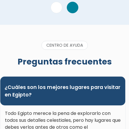
enciclopédico, y es una persona encantadora y
una fabulosa conversadora. Mi único lamento es
que no fue mi guía turística durante todo mi
tiempo en Egipto. He visitado más de 40 países
en el continente africano, y Ghada está entre los
mejores guías que he encontrado. Si reservas un
tour en Egipto, te recomiendo encarecidamente
CENTRO DE AYUDA
que pidas a Ghada como tu guía."
Preguntas frecuentes
¿Cuáles son los mejores lugares para visitar
en Egipto?
Todo Egipto merece la pena de explorarlo con
todos sus detalles celestiales, pero hay lugares que
debes verlos antes de otros como el