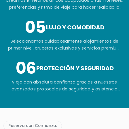
Creamos itinerarios únicos adaptados a tus intereses,
preferencias y ritmo de viaje para hacer realidad la
experiencia que siempre has imaginado.
05
LUJO Y COMODIDAD
Seleccionamos cuidadosamente alojamientos de
primer nivel, cruceros exclusivos y servicios premium
para garantizar tu máximo confort durante todo el
06
viaje.
PROTECCIÓN Y SEGURIDAD
Viaja con absoluta confianza gracias a nuestros
avanzados protocolos de seguridad y asistencia
permanente antes, durante y después de tu aventura
en Egipto.
Reserva con Confianza.