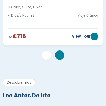
Luxor como las Pirámides y el Templo de Karnak.
El Cairo, Guiza, Luxor
4 Días/3 Noches
Viaje Clásico
€715
View Tour
De
Descubre más
Lee Antes De Irte