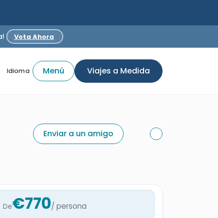
a!
Vota Ahora
Menú
Viajes a Medida
s
Idioma
Enviar a un amigo
€770
/ persona
De