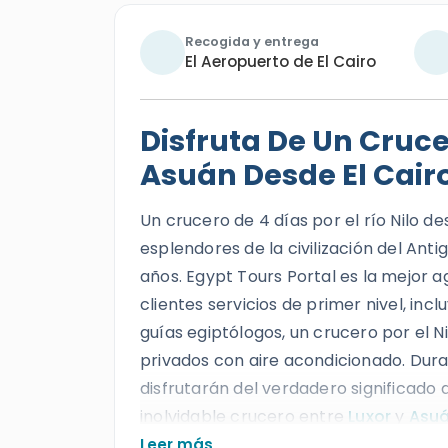
Recogida y entrega
El Aeropuerto de El Cairo
Disfruta De Un Crucer
Asuán Desde El Cair
Un crucero de 4 días por el río Nilo d
esplendores de la civilización del An
años. Egypt Tours Portal es la mejor a
clientes servicios de primer nivel, i
guías egiptólogos, un crucero por el 
privados con aire acondicionado. Dura
disfrutarán del verdadero significado d
inolvidable crucero entre
Luxor
y
Asu
emblemáticas del Alto Egipto, como e
Leer más