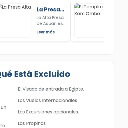
construcción
de Asu
La Presa
El T
única y sus
Obelis
Alta
de K
La Alta Presa
Explor
decoraciones
Inaca
Omb
de Asuán es
much
en nuestro
su
uno de los
inform
artículo.
import
Leer más
Leer m
logros
sobre 
¡Revisa Ahora!
de des
egipcios más
Templ
cómo
importantes
Kom O
constru
durante el
Asuán
obelis
siglo pasado.
profu
Lee ahora
su hist
Qué Está Excluido
sobre la Alta
su
Presa y su
constr
importancia.
única 
El Visado de entrada a Egipto.
artícul
Los Vuelos Internacionales
 un
Las Excursiones opcionales.
Las Propinas.
nte