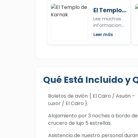
Colosos de
El Templo
Memnon" y
de Karnak
Lee muchas
explora la
informaciones
leyenda del
sobre el
sonido de
Leer más
Templo de
estas
Karnak, y su
estatuas.
gran templo
Revisa ahora.
de Amón,
además de su
famosa sala
Qué Está Incluido y 
hipóstila.
¡Revise ahora!
Boletos de avión { El Cairo / Asuán –
Luxor / El Cairo }.
Alojamiento por 3 noches a bordo de
crucero de lujo 5 estrellas.
Asistencia de nuestro personal dura