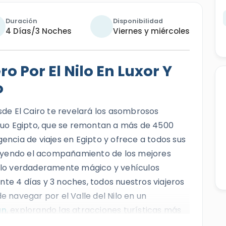
Duración
Disponibilidad
4 Días/3 Noches
Viernes y miércoles
o Por El Nilo En Luxor Y
o
esde El Cairo te revelará los asombrosos
tiguo Egipto, que se remontan a más de 4500
gencia de viajes en Egipto y ofrece a todos sus
ncluyendo el acompañamiento de los mejores
Nilo verdaderamente mágico y vehículos
nte 4 días y 3 noches, todos nuestros viajeros
e navegar por el Valle del Nilo en un
án
, explorando las atracciones turísticas más
l
Templo de Karnak
, el
Valle de los Reyes
, el