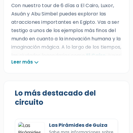
Con nuestro tour de 6 días a El Cairo, Luxor,
Asuán y Abu Simbel puedes explorar las
atracciones importantes en Egipto. Vas a ser
testigo a unos de los ejemplos más finos del
mundo en cuanto a la innovación humana y la
imaginación mágica. A lo largo de los tiempos,
las ciudades legendarias como
El Cairo
,
Luxor
Leer más
y
Asuán
han adquirido un valor infinito de
magia, asombro y belleza que trasciende la
mente y el alma de cualquier persona que las
admira. Estas ciudades incluyen monumentos
Lo más destacado del
tan importantes como el
Complejo de las
circuito
Pirámides de Guiza
, el Museo Egipcio, el
Templo de Karnak, el Valle de Los Reyes, el
Templo de la reina Hachepsut, los
Templos
Las Pirámides de Guiza
de Abu Simbel
y mucho más. Consigue el viaje
Sabe mas informaciones sobre