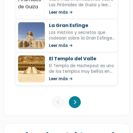
que siempre has soñado y reserva con
Las Pirámides de Guiza y lee
sobre una de las siete
Leer más
nosotros ahora.
maravillas del mundo "la Gran
Pirámide" en este artículo.
La Gran Esfinge
Los mistrios y secretos que
rodeaan sobre la Gran Esfinge
de Guiza son muchos y puede
Leer más
descubrirlos en nuestro artículo
que narra su historia.
El Templo del Valle
El Templo de Hachepsut es uno
de los templos muy bellos en
Egipto, lee mas sobre este
Leer más
templo majestuoso y sobre su
reina poderosa Hachepsut.