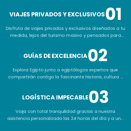
01
VIAJES PRIVADOS Y EXCLUSIVOS
Disfruta de viajes privados y exclusivos diseñados a tu
medida, lejos del turismo masivo y pensados para
ofrecerte una experiencia auténtica e inolvidable.
02
GUÍAS DE EXCELENCIA
Explora Egipto junto a egiptólogos expertos que
compartirán contigo la fascinante historia, cultura y
secretos de una de las civilizaciones más
03
extraordinarias del mundo.
LOGÍSTICA IMPECABLE
Viaja con total tranquilidad gracias a nuestra
asistencia personalizada las 24 horas del día y a una
planificación cuidada hasta el más mínimo detalle.