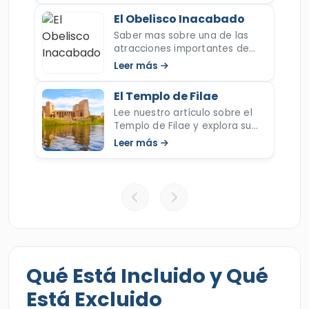
aventura dorada. Reserve esta inolvidable
Alta Presa y su importancia.
El Obelisco Inacabado
excursión y descubra el extraordinario legado
Saber mas sobre una de las
histórico de Asuán.
atracciones importantes de
Asuán el Obelisco Inacabado y
Leer más
su importancia de descubrir
cómo construir los obeliscos.
El Templo de Filae
Lee nuestro artículo sobre el
Templo de Filae y explora su
historia, sus misterios que narra
Leer más
parte de la mitología de Osiris
e Isis.
Qué Está Incluido y Qué
Está Excluido