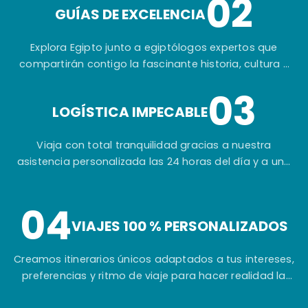
02
GUÍAS DE EXCELENCIA
Explora Egipto junto a egiptólogos expertos que
compartirán contigo la fascinante historia, cultura y
secretos de una de las civilizaciones más
03
extraordinarias del mundo.
LOGÍSTICA IMPECABLE
Viaja con total tranquilidad gracias a nuestra
asistencia personalizada las 24 horas del día y a una
planificación cuidada hasta el más mínimo detalle.
04
VIAJES 100 % PERSONALIZADOS
Creamos itinerarios únicos adaptados a tus intereses,
preferencias y ritmo de viaje para hacer realidad la
experiencia que siempre has imaginado.