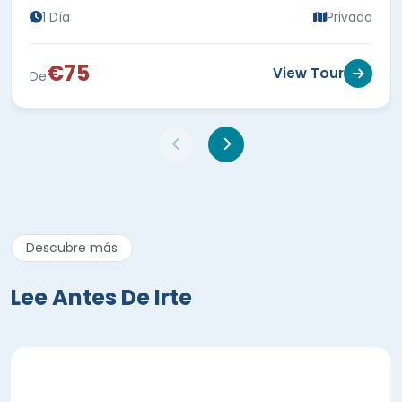
1 Día
Privado
€75
View Tour
De
Descubre más
Lee Antes De Irte