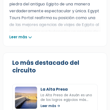
piedra del antiguo Egipto de una manera
verdaderamente espectacular y única. Egypt
Tours Portal reafirma su posición como una
de las mejores agencias de viajes de Egipto al
ofrecer a todos sus huéspedes un servicio de
Leer más
excelencia, con guía egiptólogo y vehículo
privado con aire acondicionado durante esta
mágica experiencia.
Lo más destacado del
Todos nuestros clientes podrán descubrir la
circuito
belleza de la antigua ciudad de Asuán en una
excursión privada de un día desde Luxor,
visitando algunos de sus monumentos más
La Alta Presa
emblemáticos, como la
Alta Presa
, el
La Alta Presa de Asuán es uno
Obelisco Inacabado
y el
Templo de Filae
.
de los logros egipcios más
No pierda la oportunidad de vivir esta
importantes durante el siglo
Leer más
pasado. Lee ahora sobre la