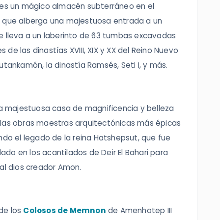
es un mágico almacén subterráneo en el
a que alberga una majestuosa entrada a un
e lleva a un laberinto de 63 tumbas excavadas
es de las dinastías XVIII, XIX y XX del Reino Nuevo
utankamón, la dinastía Ramsés, Seti I, y más.
 majestuosa casa de magnificencia y belleza
 las obras maestras arquitectónicas más épicas
ndo el legado de la reina Hatshepsut, que fue
llado en los acantilados de Deir El Bahari para
 al dios creador Amon.
de los
Colosos de Memnon
de Amenhotep III