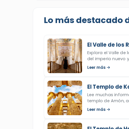
majestuosa aventura y descubra las ma
Lo más destacado de
El Valle de los
Explora el Valle de
del imperio nuevo 
este artículo.
Leer más
El Templo de K
Lee muchas informa
templo de Amón, ad
ahora!
Leer más
El Templo de 