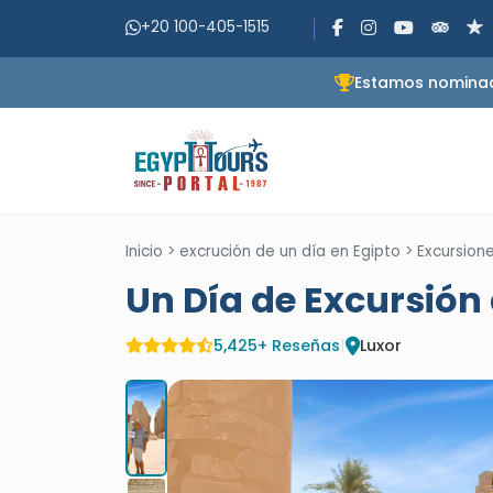
+20 100-405-1515
Estamos nominado
Inicio
>
excrución de un día en Egipto
>
Excursion
Un Día de Excursión
5,425+ Reseñas
|
Luxor