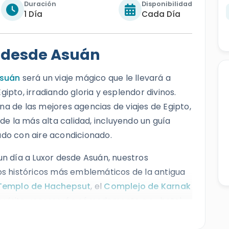
Duración
Disponibilidad
1 Día
Cada Día
 desde Asuán
suán
será un viaje mágico que le llevará a
ipto, irradiando gloria y esplendor divinos.
na de las mejores agencias de viajes de Egipto,
 de la más alta calidad, incluyendo un guía
ado con aire acondicionado.
un día a Luxor desde Asuán, nuestros
 históricos más emblemáticos de la antigua
Templo de Hachepsut
, el
Complejo de Karnak
la visita, regresarán cómodamente a su hotel
e experiencia en Luxor. Reserve esta