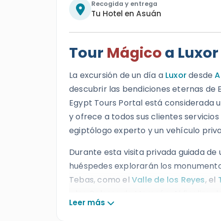
Recogida y entrega
Tu Hotel en Asuán
Tour
Mágico
a Luxor
La excursión de un día a
Luxor
desde
A
descubrir las bendiciones eternas de Eg
Egypt Tours Portal está considerada u
y ofrece a todos sus clientes servicios
egiptólogo experto y un vehículo priv
Durante esta visita privada guiada de 
huéspedes explorarán los monumentos
Tebas, como el
Valle de los Reyes
, el
y los Colosos de Memnón. Al finalizar 
Leer más
para dar por concluida esta inolvidabl