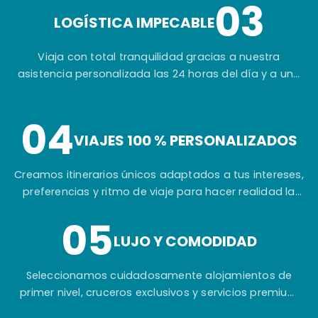
03
extraordinarias del mundo.
LOGÍSTICA IMPECABLE
Viaja con total tranquilidad gracias a nuestra
asistencia personalizada las 24 horas del día y a una
planificación cuidada hasta el más mínimo detalle.
04
VIAJES 100 % PERSONALIZADOS
Creamos itinerarios únicos adaptados a tus intereses,
preferencias y ritmo de viaje para hacer realidad la
experiencia que siempre has imaginado.
05
LUJO Y COMODIDAD
Seleccionamos cuidadosamente alojamientos de
primer nivel, cruceros exclusivos y servicios premium
para garantizar tu máximo confort durante todo el