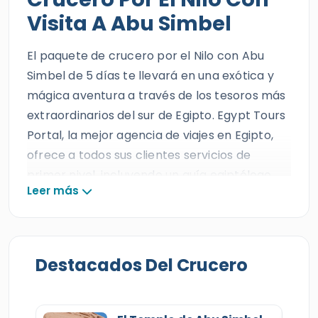
Visita A Abu Simbel
El paquete de crucero por el Nilo con Abu
Simbel de 5 días te llevará en una exótica y
mágica aventura a través de los tesoros más
extraordinarios del sur de Egipto. Egypt Tours
Portal, la mejor agencia de viajes en Egipto,
ofrece a todos sus clientes servicios de
primer nivel, incluyendo un guía egiptólogo
Leer más
experto, un crucero por el Nilo
verdaderamente encantador y vehículos
privados con aire acondicionado, para que
cada viajero viva una experiencia llena de
Destacados Del Crucero
elegancia y asombro.
Nuestros huéspedes disfrutarán de este