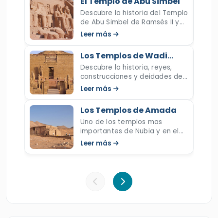
El Templo de Abu Simbel
itinerario único de 5 días y 4 noches, que es la
Descubre la historia del Templo
llave para descubrir joyas ocultas de la
de Abu Simbel de Ramsés II y
historia y arqueología del antiguo Egipto,
su festival importante del sol,
Leer más
revisa ahora y sabe mas en
como el majestuoso El
Templo de Abu
este artículo.dd
Los Templos de Wadi
Simbel
, Wadi El Seboua, Kalabsha y mucho
Elsebou
Descubre la historia, reyes,
más. Reserva ahora este recorrido mágico y
construcciones y deidades de
adéntrate en los asombrosos tesoros del
unos templos importantes de
Leer más
Nubia en Wadi El Seboua. ¡Lee
antiguo Egipto.
ahora!
Los Templos de Amada
Uno de los templos mas
importantes de Nubia y en el
Lago Nasser es el Templo de
Leer más
Amada y en esta página
encontrarás su historia y
descripción.