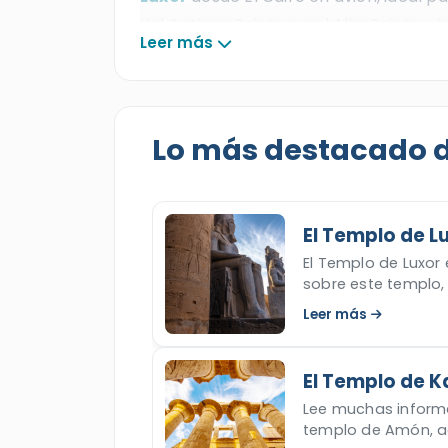
del Antiguo Egipto en el Alto Egipto, 
Leer más
más emblemáticos de Luxor, como el
el
Valle de los Reyes
, el
Templo de H
esta experiencia inolvidable, regresar
extraordinario viaje de dos días y cont
Lo más destacado de
El Templo de L
El Templo de Luxor
sobre este templo, s
Leer más
El Templo de K
Lee muchas informa
templo de Amón, ad