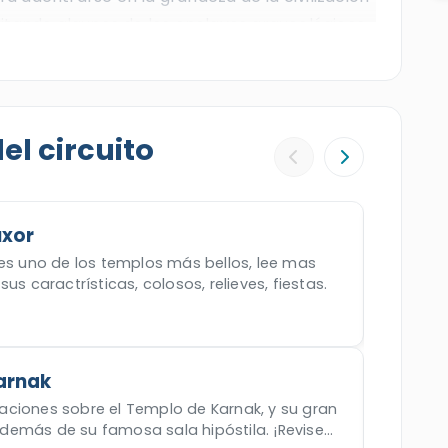
visitando algunos de los enclaves arqueológicos
Complejo de Karnak
, el
Templo de Luxor
,
achepsut
y los
Colosos de Memnón
. Tras
án en avión a su hotel en El Cairo. Reserve este
emple la gloria eterna del Antiguo Egipto.
l circuito
uxor
 es uno de los templos más bellos, lee mas
us caractrísticas, colosos, relieves, fiestas.
arnak
ciones sobre el Templo de Karnak, y su gran
emás de su famosa sala hipóstila. ¡Revise