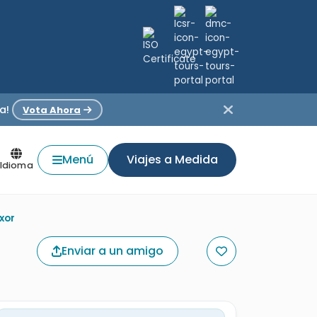
a!
Vota Ahora
Menú
Viajes a Medida
Idioma
xor
Enviar a un amigo