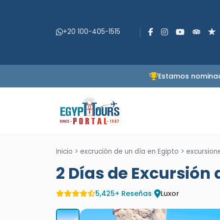
+20 100-405-1515
Estamos nominado
Inicio
>
excrución de un día en Egipto
>
excursione
2 Días de Excursión 
5,425+ Reseñas
|
Luxor