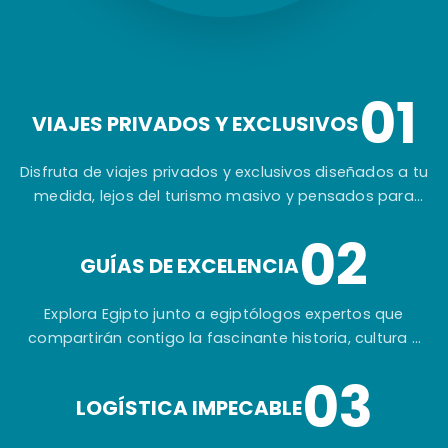
01
VIAJES PRIVADOS Y EXCLUSIVOS
Disfruta de viajes privados y exclusivos diseñados a tu
medida, lejos del turismo masivo y pensados para
ofrecerte una experiencia auténtica e inolvidable.
02
GUÍAS DE EXCELENCIA
Explora Egipto junto a egiptólogos expertos que
compartirán contigo la fascinante historia, cultura y
secretos de una de las civilizaciones más
03
extraordinarias del mundo.
LOGÍSTICA IMPECABLE