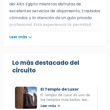
del Alto Egipto mientras disfrutas de
excelentes servicios de alojamiento, traslados
cómodos y la atención de un guía privado
profesional. Esta experiencia te permitirá
adentrarte en el corazón de una de las
Leer más
civilizaciones más fascinantes de la historia,
rodeado de templos majestuosos, paisajes
legendarios y tesoros milenarios. A lo largo
del recorrido, navegarás entre escenarios
Lo más destacado del
únicos que han sido testigos del esplendor de
circuito
los faraones y del legado eterno del antiguo
Egipto. Cada parada te ofrecerá una
combinación perfecta de cultura, historia y
El Templo de Luxor
belleza monumental, convirtiendo cada
El Templo de Luxor es uno de
momento del viaje en un recuerdo inolvidable.
los templos más bellos, lee
mas sobre este templo, sus
Leer más
Además, este crucero es la oportunidad ideal
caractrísticas, colosos,