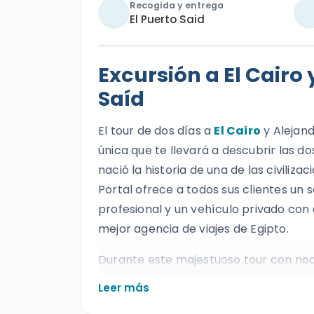
Recogida y entrega
El Puerto Said
Excursión a El Cairo
Saíd
El tour de dos días a
El Cairo
y Alejand
única que te llevará a descubrir las 
nació la historia de una de las civili
Portal ofrece a todos sus clientes un 
profesional y un vehículo privado con
mejor agencia de viajes de Egipto.
Durante este majestuoso tour con noch
contemplar los monumentos más embl
Leer más
las
Pirámides de Guiza
, y continuar 