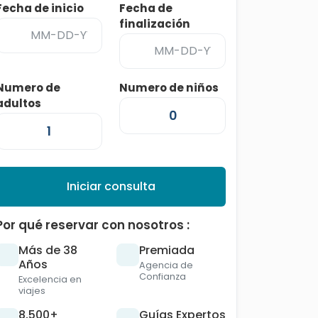
Fecha de inicio
Fecha de
finalización
Numero de
Numero de niños
adultos
Iniciar consulta
Por qué reservar con nosotros :
Más de 38
Premiada
Años
Agencia de
Confianza
Excelencia en
viajes
8,500+
Guías Expertos