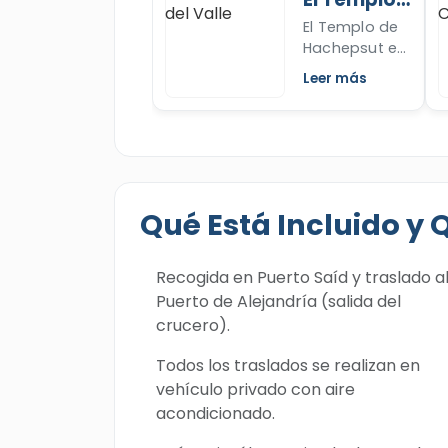
muchos y
del Valle
El Templo de
puede
Hachepsut es
descubrirlos
uno de los
en nuestro
Leer más
templos muy
artículo que
bellos en
narra su
Egipto, lee
historia.
mas sobre
este templo
majestuoso y
Qué Está Incluido y 
sobre su reina
poderosa
Hachepsut.
Recogida en Puerto Saíd y traslado a
Puerto de Alejandría (salida del
crucero).
Todos los traslados se realizan en
vehículo privado con aire
acondicionado.