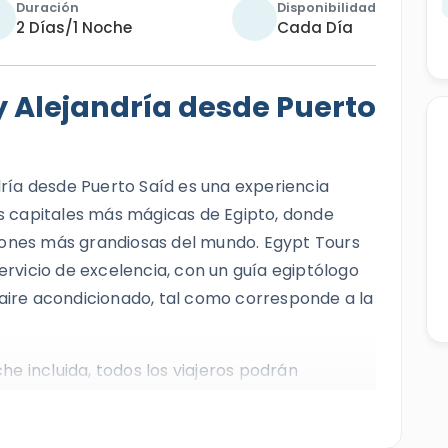
Duración
Disponibilidad
2 Días/1 Noche
Cada Día
 y Alejandría desde Puerto
ría desde Puerto Saíd es una experiencia
dos capitales más mágicas de Egipto, donde
zaciones más grandiosas del mundo. Egypt Tours
servicio de excelencia, con un guía egiptólogo
 aire acondicionado, tal como corresponde a la
e incluida, todos los viajeros podrán
emáticos de El Cairo, como el Complejo de
hacia Alejandría, la perla del mar Mediterráneo.