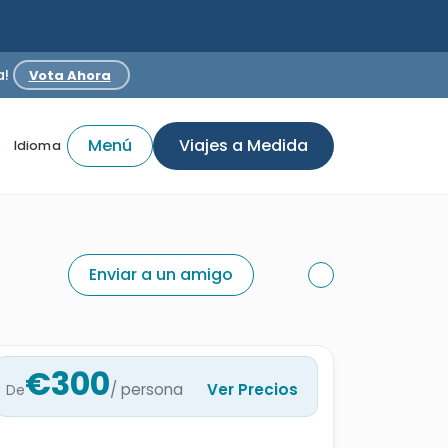
a!
Vota Ahora
Menú
Viajes a Medida
s
Idioma
Enviar a un amigo
€300
/ persona
Ver Precios
De