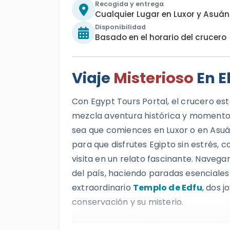
Recogida y entrega
Cualquier Lugar en Luxor y Asuán
Disponibilidad
Basado en el horario del crucero
Viaje
Misterioso
En E
Con Egypt Tours Portal, el crucero está
mezcla aventura histórica y momentos 
sea que comiences en Luxor o en Asuá
para que disfrutes Egipto sin estrés,
visita en un relato fascinante. Naveg
del país, haciendo paradas esenciale
extraordinario
Templo de Edfu
, dos 
conservación y su misterio.
En
Luxor
, explorarás la grandeza de l