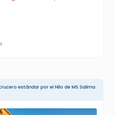
r
a.
Nilo de MS Salima