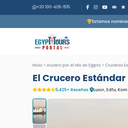
+20 100-405-1515
Estamos nominado
Inicio
>
crucero por el nilo en Egipto
>
Cruceros Es
El Crucero Estándar 
5,425+ Reseñas
|
Luxor, Edfu, Ko