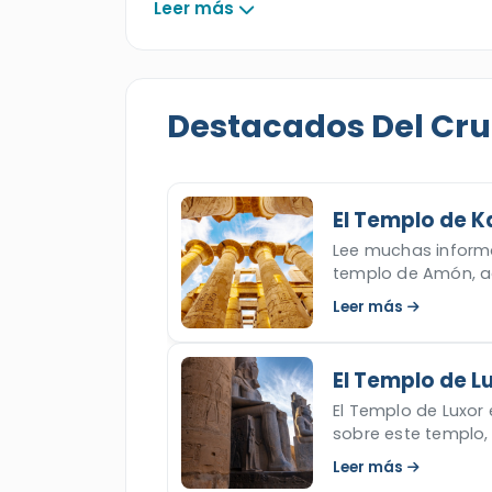
Leer más
como el
Templo de Karnak
, el
Valle d
piedra habla de faraones y leyendas 
con paisajes más suaves y monument
verdaderas obras maestras del Antiguo
Destacados Del Cr
relajarte a bordo, disfrutar del ambie
días. Revisa nuestros itinerarios y res
cómoda y profundamente memorable
El Templo de K
Lee muchas informa
templo de Amón, ad
ahora!
Leer más
El Templo de L
El Templo de Luxor
sobre este templo, s
Leer más