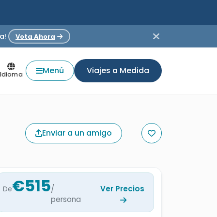
a!
Vota Ahora
Menú
Viajes a Medida
Idioma
Enviar a un amigo
€515
/
Ver Precios
De
persona