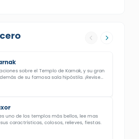
e los Reyes
y el
Templo de Luxor
, donde cada
eternas. En
Asuán
, la magia cambia de ritmo
os únicos como
Abu Simbel
y
Filae
,
 Egipto. Entre visitas, tendrás tiempo para
ucero
nte y dejar que el Nilo marque el compás de tus
erva ahora para vivir una experiencia auténtica,
.
arnak
ciones sobre el Templo de Karnak, y su gran
emás de su famosa sala hipóstila. ¡Revise
uxor
 es uno de los templos más bellos, lee mas
us caractrísticas, colosos, relieves, fiestas.