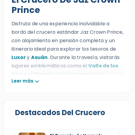
Prince
Disfruta de una experiencia inolvidable a
bordo del crucero estándar Jaz Crown Prince,
con alojamiento en pensión completa y un
itinerario ideal para explorar los tesoros de
Luxor
y
Asuán
. Durante la travesía, visitarás
lugares emblemáticos como el
Valle de los
Reyes
, el
Templo de Hachepsut
y los
Leer más
Colosos de Memnon
, además del
impresionante
Templo de Karnak
y el
Templo de Luxor
, donde la grandeza del
Antiguo Egipto se siente en cada columna y
Destacados Del Crucero
avenida sagrada. En la ruta hacia Asuán,
descubrirás el
Templo de Edfu
y el singular
Templo de Kom Ombo
, dos paradas