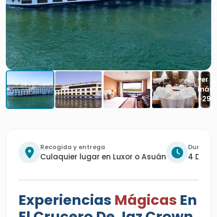
Recogida y entrega
Duració
Culaquier lugar en Luxor o Asuán
4 Días 
Experiencias
Mágicas
En
El Crucero De Jaz Crown