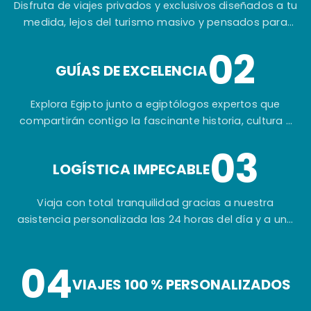
Disfruta de viajes privados y exclusivos diseñados a tu
medida, lejos del turismo masivo y pensados para
ofrecerte una experiencia auténtica e inolvidable.
02
GUÍAS DE EXCELENCIA
Explora Egipto junto a egiptólogos expertos que
compartirán contigo la fascinante historia, cultura y
secretos de una de las civilizaciones más
03
extraordinarias del mundo.
LOGÍSTICA IMPECABLE
Viaja con total tranquilidad gracias a nuestra
asistencia personalizada las 24 horas del día y a una
planificación cuidada hasta el más mínimo detalle.
04
VIAJES 100 % PERSONALIZADOS