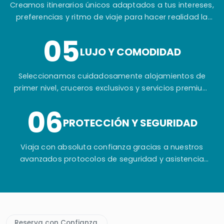
Creamos itinerarios únicos adaptados a tus intereses,
preferencias y ritmo de viaje para hacer realidad la
experiencia que siempre has imaginado.
05
LUJO Y COMODIDAD
Seleccionamos cuidadosamente alojamientos de
primer nivel, cruceros exclusivos y servicios premium
para garantizar tu máximo confort durante todo el
06
viaje.
PROTECCIÓN Y SEGURIDAD
Viaja con absoluta confianza gracias a nuestros
avanzados protocolos de seguridad y asistencia
permanente antes, durante y después de tu aventura
en Egipto.
Reserva con Confianza.