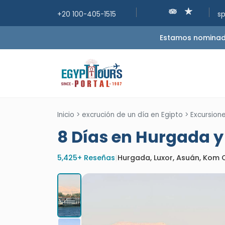
+20 100-405-1515
s
Estamos nominados
Inicio
>
excrución de un día en Egipto
>
Excursion
8 Días en Hurgada y 
5,425+ Reseñas
|
Hurgada, Luxor, Asuán, Kom 