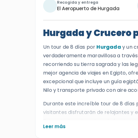
Recogida y entrega
El Aeropuerto de Hurgada
Hurgada y Crucero po
Un tour de 8 días por
Hurgada
y un c
verdaderamente maravillosa a través d
recorriendo su tierra sagrada y las leg
mejor agencia de viajes en Egipto, ofre
excepcional que incluye un guía egipt
Nilo y transporte privado con aire aco
Durante este increíble tour de 8 días 
visitantes disfrutarán de relajantes y
Rojo, mientras descubren la fascinante
Leer más
espectacular crucero que navega en