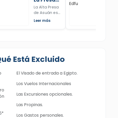
este templo,
que n
Alta
de E
La Alta Presa
Descub
sus
parte 
de Asuán es
histori
caractrísticas,
mitolo
uno de los
Templ
colosos,
Osiris e
Leer más
Leer m
logros
Edfu y
relieves,
egipcios más
mas s
fiestas.
importantes
const
durante el
única 
siglo pasado.
decor
Lee ahora
en nue
Qué Está Excluido
sobre la Alta
artícul
Presa y su
¡Revis
importancia.
o
El Visado de entrada a Egipto.
Los Vuelos Internacionales
ro
Las Excursiones opcionales.
ión
Las Propinas.
5*
Los Gastos personales.