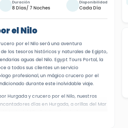
Duración
Disponibilidad
8 Días/ 7 Noches
Cada Día
r el Nilo
rucero por el Nilo será una aventura
e los tesoros históricos y naturales de Egipto,
endarias aguas del Nilo. Egypt Tours Portal, la
ce a todos sus clientes un servicio
ólogo profesional, un mágico crucero por el
ndicionado durante este inolvidable viaje.
por Hurgada y crucero por el Nilo, nuestros
 encantadores días en Hurgada, a orillas del Mar
 historia del Alto Egipto a bordo de un
tre
Luxor
y
Asuán
. A lo largo del recorrido,