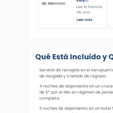
mas sobre
Colosos
Lee la historia
este templo
de
de una
majestuoso y
Memnon
atracción
sobre su reina
Leer más
importante en
poderosa
Luxor "los
Hachepsut.
Colosos de
Memnon" y
explora la
leyenda del
Qué Está Incluido y 
sonido de
estas
estatuas.
Servicio de recogida en el Aeropuert
Revisa ahora.
de Hurgada y traslado de regreso.
4 noches de alojamiento en un cruce
de 5* por el Nilo en régimen de pens
completa.
3 noches de alojamiento en un hotel 