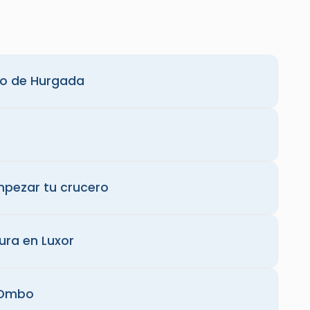
to de Hurgada
mpezar tu crucero
ura en Luxor
 Ombo