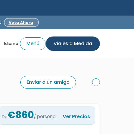
a!
Vota Ahora
Menú
Viajes a Medida
s
Idioma
Enviar a un amigo
€860
/ persona
Ver Precios
De