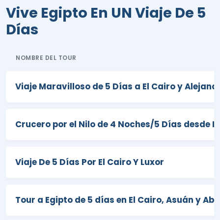
entre nuestros itinerarios de 5 días en
Vive Egipto En UN Viaje De 5
Egipto para explorar los misterios del
Días
país con los mejores precios y servicio.
¡Reserve ahora!
NOMBRE DEL TOUR
Viaje Maravilloso de 5 Días a El Cairo y Alejand
Crucero por el Nilo de 4 Noches/5 Días desde L
Viaje De 5 Días Por El Cairo Y Luxor
Tour a Egipto de 5 días en El Cairo, Asuán y Ab