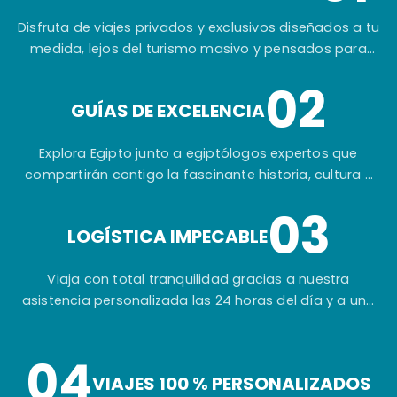
Disfruta de viajes privados y exclusivos diseñados a tu
medida, lejos del turismo masivo y pensados para
ofrecerte una experiencia auténtica e inolvidable.
02
GUÍAS DE EXCELENCIA
Explora Egipto junto a egiptólogos expertos que
compartirán contigo la fascinante historia, cultura y
secretos de una de las civilizaciones más
03
extraordinarias del mundo.
LOGÍSTICA IMPECABLE
Viaja con total tranquilidad gracias a nuestra
asistencia personalizada las 24 horas del día y a una
planificación cuidada hasta el más mínimo detalle.
04
VIAJES 100 % PERSONALIZADOS