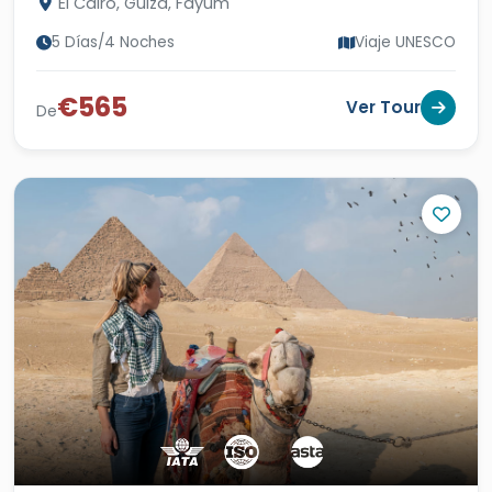
El Cairo, Guiza, Fayum
5 Días/4 Noches
Viaje UNESCO
€565
Ver Tour
De