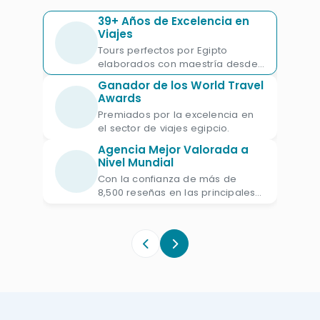
Guiza
,
el Templo de Karnak
o
el Templo
39+ Años de Excelencia en
de Abu Simbel
del rey
Ramsés II
y las
Viajes
atracciones de Alejandría como
Tours perfectos por Egipto
la
elaborados con maestría desde
Biblioteca de Alejandría
,
las
1987.
Ganador de los World Travel
Catacumbas
y muchas otras. También
Awards
durante
5 días en Egipto
puedes
Premiados por la excelencia en
el sector de viajes egipcio.
disfrutar de nuestros
cruceros por el
Agencia Mejor Valorada a
Nilo
entre las grandes ciudades de Luxor
Nivel Mundial
y Asuán, donde visitarás los templos y
Con la confianza de más de
tumbas mágicas de los faraones
8,500 reseñas en las principales
plataformas de viajes.
grandes. Todos los
viajes a Egipto de 5
días
son privados y estarás
acompañado por un guía egiptólogo.
Los precios son adecuados a todos los
tipos de viajeros a partir de 415 euros a
650 euros. Elige el viaje que prefieres