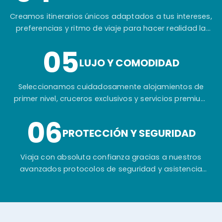
Creamos itinerarios únicos adaptados a tus intereses,
preferencias y ritmo de viaje para hacer realidad la
experiencia que siempre has imaginado.
05
LUJO Y COMODIDAD
Seleccionamos cuidadosamente alojamientos de
primer nivel, cruceros exclusivos y servicios premium
para garantizar tu máximo confort durante todo el
06
viaje.
PROTECCIÓN Y SEGURIDAD
Viaja con absoluta confianza gracias a nuestros
avanzados protocolos de seguridad y asistencia
permanente antes, durante y después de tu aventura
en Egipto.