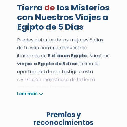
Tierra
de
los Misterios
con Nuestros Viajes a
Egipto de 5 Días
Puedes disfrutar de los mejores 5 días
de tu vida con uno de nuestros
itinerarios de
5 días en Egipto
. Nuestros
viajes a Egipto
de 5 días
te dan la
oportunidad de ser testigo a esta
civilización majestuosa de la tierra
antigua de los faraones.
Leer más
Visitarás los destinos destacados en
Egipto como
El Cairo
,
Alejandría,
Luxor
y
Premios y
Asuán
y verás los monumentos grandes
reconocimientos
como
el Complejo de las Pirámides de