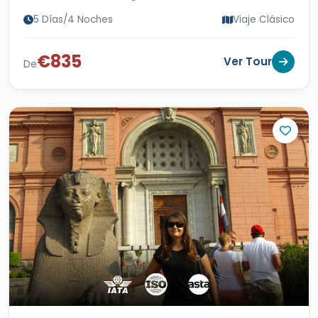
5 Días/4 Noches
Viaje Clásico
€835
Ver Tour
De