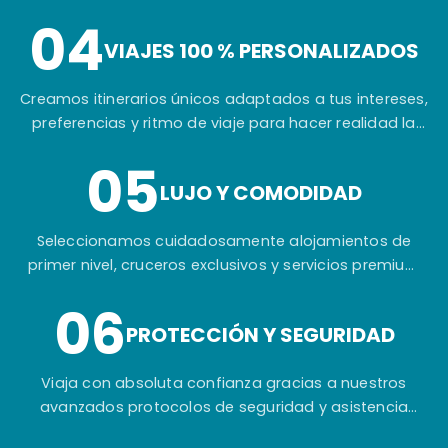
04
VIAJES 100 % PERSONALIZADOS
Creamos itinerarios únicos adaptados a tus intereses,
preferencias y ritmo de viaje para hacer realidad la
experiencia que siempre has imaginado.
05
LUJO Y COMODIDAD
Seleccionamos cuidadosamente alojamientos de
primer nivel, cruceros exclusivos y servicios premium
para garantizar tu máximo confort durante todo el
06
viaje.
PROTECCIÓN Y SEGURIDAD
Viaja con absoluta confianza gracias a nuestros
avanzados protocolos de seguridad y asistencia
permanente antes, durante y después de tu aventura
en Egipto.