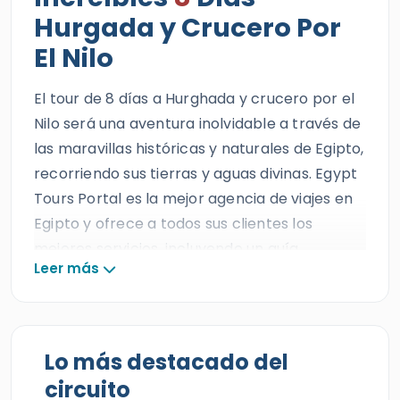
El Nilo
El tour de 8 días a Hurghada y crucero por el
Nilo será una aventura inolvidable a través de
las maravillas históricas y naturales de Egipto,
recorriendo sus tierras y aguas divinas. Egypt
Tours Portal es la mejor agencia de viajes en
Egipto y ofrece a todos sus clientes los
mejores servicios, incluyendo un guía
Leer más
egiptólogo profesional, un mágico crucero
por el Nilo y un vehículo privado con aire
acondicionado durante estas maravillosas
vacaciones.
Lo más destacado del
circuito
Todos nuestros huéspedes disfrutarán de un
increíble tour de 8 días a
Hurgada
y crucero