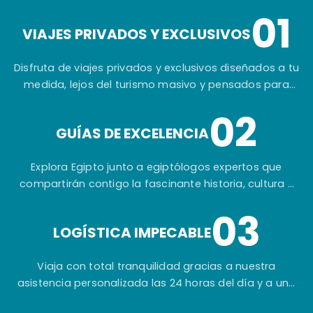
01
VIAJES PRIVADOS Y EXCLUSIVOS
Disfruta de viajes privados y exclusivos diseñados a tu
medida, lejos del turismo masivo y pensados para
ofrecerte una experiencia auténtica e inolvidable.
02
GUÍAS DE EXCELENCIA
Explora Egipto junto a egiptólogos expertos que
compartirán contigo la fascinante historia, cultura y
secretos de una de las civilizaciones más
03
extraordinarias del mundo.
LOGÍSTICA IMPECABLE
Viaja con total tranquilidad gracias a nuestra
asistencia personalizada las 24 horas del día y a una
planificación cuidada hasta el más mínimo detalle.