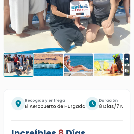
Recogida y entrega
Duración
El Aeropuerto de Hurgada
8 Días/7 Noch
Increíbles
8
Días
Hurgada y Crucero Por