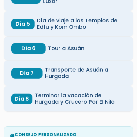
Día de viaje a los Templos de
Día 5
Edfu y Kom Ombo
Día 6
Tour a Asuán
Transporte de Asuán a
Día 7
Hurgada
Terminar la vacación de
Día 8
Hurgada y Crucero Por El Nilo
CONSEJO PERSONALIZADO
Si deseas añadir o eliminar algún tour de este