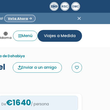
a!
Vota Ahora
Menú
Viajes a Medida
Idioma
ilo de Dahabiya
el
Enviar a un amigo
€1640
/ persona
De