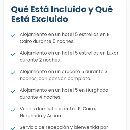
Abu Simbel
, el sagrado
Valle de los Reyes
, el
Qué Está Incluido y Qué
legendario
Templo de Karnak
, el espléndido
Está Excluido
Templo de Hachepsut
y muchos más. Cada
momento de este viaje especial pondrá una
Alojamiento en un hotel 5 estrellas en El
sonrisa en tu rostro y llenará tu corazón de
Cairo durante 5 noches.
felicidad durante este tiempo tan valioso. En
Alojamiento en un hotel 5 estrellas en Luxor
la mágica ciudad costera de
Hurgada
,
durante 2 noches.
nuestra feliz pareja disfrutará de la más
entretenida y mágica excursión de snorkel en
Alojamiento en un crucero 5 durante 3
noches, con pensión completa.
el Mar Rojo, y se aventurará en el dorado
corazón del desierto oriental para vivir
Alojamiento en un hotel 5 en Hurghada
emociones únicas. Reserva esta increíble luna
durante 4 noches.
de miel y descubre todas las atracciones
Vuelos domésticos entre El Cairo,
doradas del antiguo Egipto.
Hurghada y Asuán.
Servicio de recepción y bienvenida por