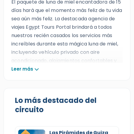
El paquete de luna de miel encantadora de 15
días hará que el momento más feliz de tu vida
sea aún más feliz. La destacada agencia de
viajes Egypt Tours Portal brindará a todos
nuestros recién casados los servicios más
increíbles durante esta mágica luna de miel,
incluyendo vehículo privado con aire
acondicionado, alojamientos confortables y
un guía egiptólogo profesional, tal como se
Leer más
espera de la mejor agencia de viajes de
Egipto. Todos nuestros clientes celebrarán el
amor verdadero, una joya rara de encontrar,
Lo más destacado del
y no existe mejor lugar para inmortalizar este
circuito
amor que Egipto. Una luna de miel en esta
tierra sagrada es como adentrarse en un
cuento romántico milenario, lleno de
Las Pirámides de Guiza